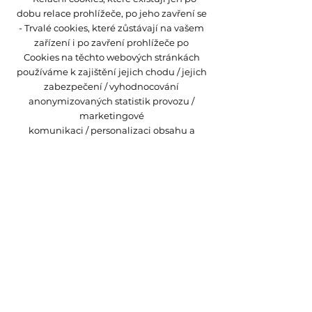
dobu relace prohlížeče, po jeho zavření se
- Trvalé cookies, které zůstávají na vašem
zařízení i po zavření prohlížeče po
Cookies na těchto webových stránkách
používáme k zajištění jejich chodu / jejich
zabezpečení / vyhodnocování
anonymizovaných statistik provozu /
marketingové
komunikaci / personalizaci obsahu a
reklam / poskytování funkcí sociálních
médií.
Závěrečná ustanovení.
Zpracování osobních údajů je prováděno
Správcem (BRANDBAKERS Advisory, s.r.o.,
Prvního pluku 347/12a, Praha 8, 186 00, IČ
09553614)