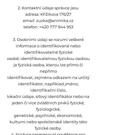
2. Kontaktní údaje správce jsou
adresa: Křižíkova 176/27
email: zuzka@animika.cz
telefon: +420 777 944 953
3. Osobními údaji se rozumí veškeré
informace o identifikované nebo
identifikovatelné fyzické
osobě; identifikovatelnou fyzickou osobou
je fyzická osoba, kterou lze přímo či
nepřímo
identifikovat, zejména odkazem na určitý
identifikátor, například jméno,
identifikační číslo,
lokační údaje, síťový identifikátor nebo na
jeden či více zvláštních prvků fyzické,
fyziologické,
genetické, psychické, ekonomické,
kulturní nebo společenské identity této
fyzické osoby.
4. Správce nejmenoval pověřence pro