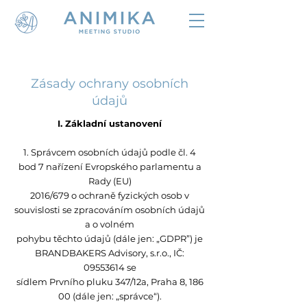
​​Zásady ochrany osobních
údajů
I. Základní ustanovení
1. Správcem osobních údajů podle čl. 4
bod 7 nařízení Evropského parlamentu a
Rady (EU)
2016/679 o ochraně fyzických osob v
souvislosti se zpracováním osobních údajů
a o volném
pohybu těchto údajů (dále jen: „GDPR”) je
BRANDBAKERS Advisory, s.r.o., IČ:
09553614 se
sídlem Prvního pluku 347/12a, Praha 8, 186
00 (dále jen: „správce“).