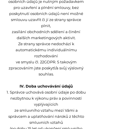
osobních údajů je nutným požadavkem
pro uzavření a plnění smlouvy, bez
poskytnutí osobních údajů není možné
smlouvu uzavřít či jí ze strany správce
plnit,
zasílání obchodních sdělení a činění
dalších marketingových aktivit.
Ze strany správce nedochází k
automatickému individuálnímu
rozhodování
ve smyslu čl. 22GDPR. S takovým
zpracováním jste poskytl/a svůj výslovný
souhlas.
IV. Doba uchovávání údajů
1. Správce uchovává osobní údaje po dobu
nezbytnou k výkonu práv a povinností
vyplývajících
ze smluvního vztahu mezi Vámi a
správcem a uplatňování nároků z těchto
smluvních vztahů
(po dobu 15 let od ukončení smluvního