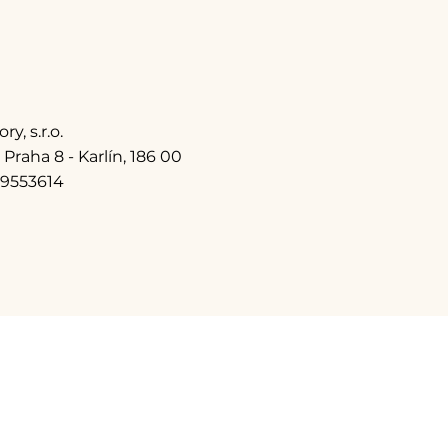
, s.r.o.
Praha 8 - Karlín, 186 00
09553614