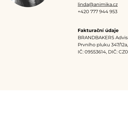
linda@animika.cz
+420 777 944 953
Fakturační údaje
BRANDBAKERS Advisory
Prvního pluku 347/12a, 
IČ: 09553614, DIČ: CZ