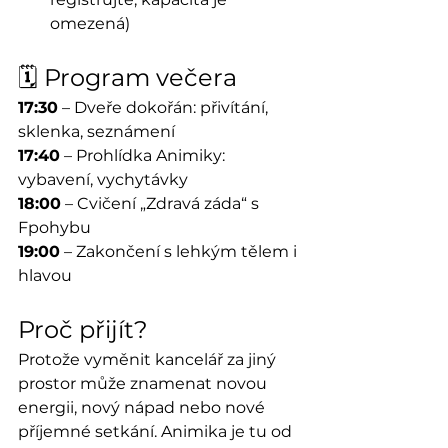
omezená)
🗓 Program večera
17:30
 – Dveře dokořán: přivítání, 
sklenka, seznámení
17:40
 – Prohlídka Animiky: 
vybavení, vychytávky
18:00
 – Cvičení „Zdravá záda“ s 
Fpohybu
19:00
 – Zakončení s lehkým tělem i 
hlavou
Proč přijít?
Protože vyměnit kancelář za jiný 
prostor může znamenat novou 
energii, nový nápad nebo nové 
příjemné setkání. Animika je tu od 