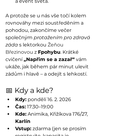
a event světa.
A protože se u nás vše točí kolem 
rovnováhy mezi soustředěním a 
pohodou, zakončíme večer 
společným 
protažením pro zdravá 
záda
 s lektorkou 
Žeňou 
Březinovou 
z 
Fpohybu
. Krátké 
cvičení 
„Napřim se a zazař“
 vám 
ukáže, jak během pár minut ulevit 
zádům i hlavě – a odejít s lehkostí.
📅 Kdy a kde?
Kdy:
 pondělí 16. 2. 2026
Čas:
 17:30–19:00
Kde:
 Animika, Křižíkova 176/27, 
Karlín
Vstup:
 zdarma (jen se prosím 
registrujte, kapacita je 