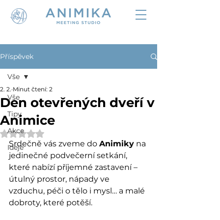
Příspěvek
Vše
2. 2.
Minut čtení: 2
Vše
Den otevřených dveří v
Tipy
Animice
Akce
Hodnoceno NaN z 5 hvězdiček.
Srdečně vás zveme do 
Animiky
 na 
Ideje
jedinečné podvečerní setkání, 
které nabízí příjemné zastavení – 
útulný prostor, nápady ve 
vzduchu, péči o tělo i mysl… a malé 
dobroty, které potěší.